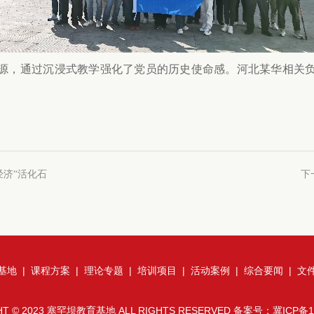
源，通过沉浸式教学强化了党员的历史使命感。河北某华相关
济“活化石
下
基地
|
课程方案
|
理论专题
|
培训项目
|
活动案例
|
综合要闻
|
文
HT © 2023 塞罕坝教育基地 ALL RIGHTS RESERVED 备案号：
冀ICP备1