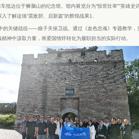
成员乘车抵达位于狮脑山的纪念馆。馆内展览分为“惊世壮举”“英雄史
了解这场“震敌胆、启新篇”的辉煌战果1.
战中的关键战役——娘子关保卫战。通过《血色忠魂》专题教学
战精神中汲取力量，将爱国情怀转化为履职担当的实际行动。